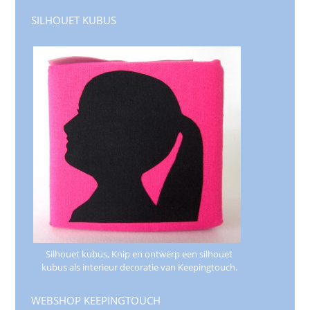
SILHOUET KUBUS
Silhouet kubus, Knip en ontwerp een silhouet
kubus als interieur decoratie van Keepingtouch.
WEBSHOP KEEPINGTOUCH