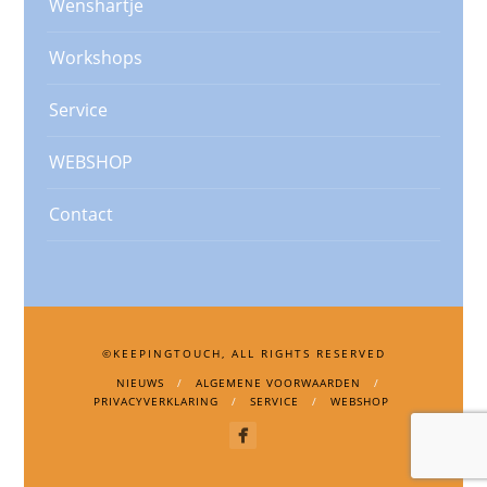
Wenshartje
Workshops
Service
WEBSHOP
Contact
©KEEPINGTOUCH, ALL RIGHTS RESERVED
NIEUWS
ALGEMENE VOORWAARDEN
PRIVACYVERKLARING
SERVICE
WEBSHOP