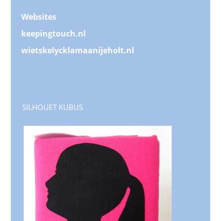
Websites
keepingtouch.nl
wietskelycklamaanijeholt.nl
SILHOUET KUBUS