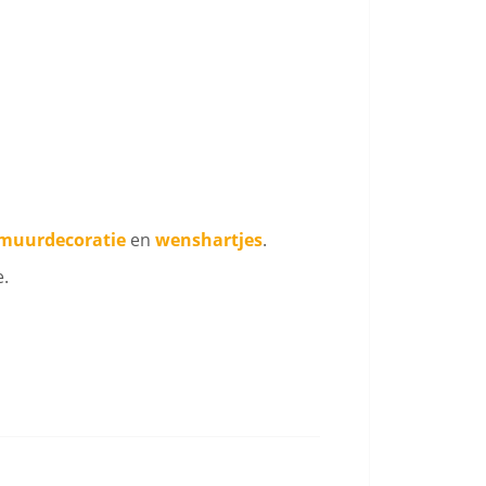
 muurdecoratie
en
wenshartjes
.
e.