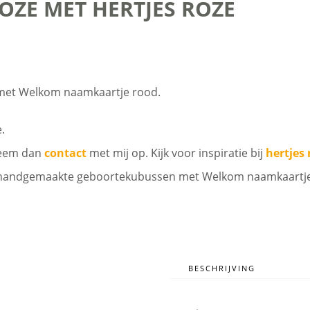
ZE MET HERTJES ROZE
met Welkom naamkaartje rood.
.
Neem dan
contact
met mij op. Kijk voor inspiratie bij
hertjes
 de handgemaakte geboortekubussen met Welkom naamkaartj
BESCHRIJVING