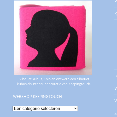
P
K
I
Silhouet kubus, Knip en ontwerp een silhouet
kubus als interieur decoratie van Keepingtouch.
W
WEBSHOP KEEPINGTOUCH
W
S