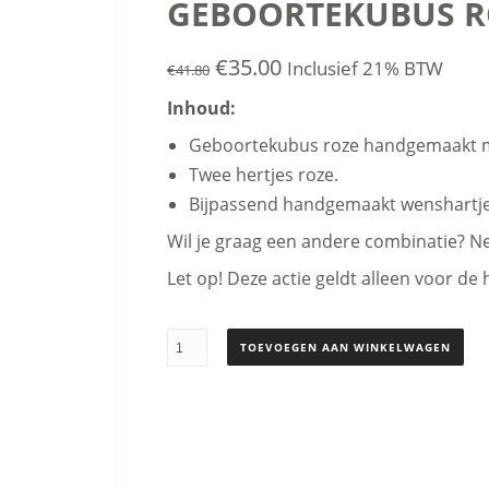
GEBOORTEKUBUS RO
Oorspronkelijke
Huidige
€
35.00
Inclusief 21% BTW
€
41.80
prijs
prijs
Inhoud:
was:
is:
Geboortekubus roze handgemaakt 
Twee hertjes roze.
€41.80.
€35.00.
Bijpassend handgemaakt wenshartje
Wil je graag een andere combinatie? 
Let op! Deze actie geldt alleen voor
Geboortekubus
TOEVOEGEN AAN WINKELWAGEN
roze
met
hertjes
roze