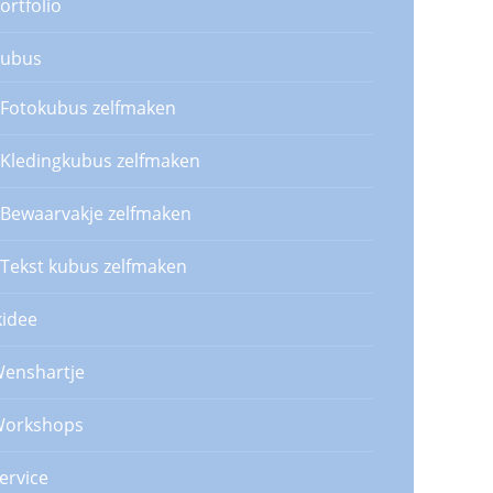
ortfolio
ubus
Fotokubus zelfmaken
Kledingkubus zelfmaken
Bewaarvakje zelfmaken
Tekst kubus zelfmaken
kidee
enshartje
orkshops
ervice