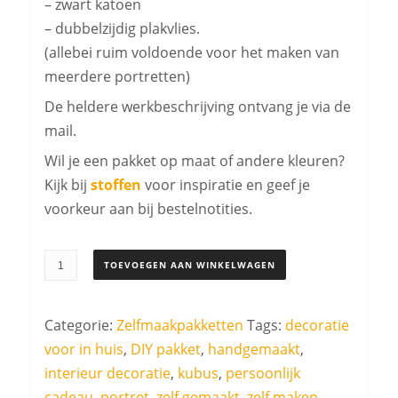
– zwart katoen
– dubbelzijdig plakvlies.
(allebei ruim voldoende voor het maken van
meerdere portretten)
De heldere werkbeschrijving ontvang je via de
mail.
Wil je een pakket op maat of andere kleuren?
Kijk bij
stoffen
voor inspiratie en geef je
voorkeur aan bij bestelnotities.
Zelfmaakpakket
TOEVOEGEN AAN WINKELWAGEN
Silhouet
portret
Categorie:
Zelfmaakpakketten
Tags:
decoratie
kubus
voor in huis
,
DIY pakket
,
handgemaakt
,
zwart
interieur decoratie
,
kubus
,
persoonlijk
aantal
cadeau
,
portret
,
zelf gemaakt
,
zelf maken
,