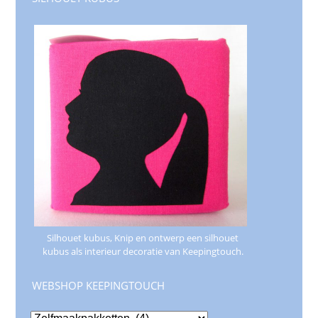
Silhouet kubus, Knip en ontwerp een silhouet
kubus als interieur decoratie van Keepingtouch.
WEBSHOP KEEPINGTOUCH