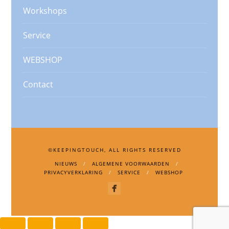
Workshops
Service
WEBSHOP
Contact
©KEEPINGTOUCH, ALL RIGHTS RESERVED
NIEUWS
ALGEMENE VOORWAARDEN
PRIVACYVERKLARING
SERVICE
WEBSHOP