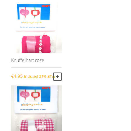
Knuffelhart roze
€
4.95
Inclusief 21% BTW
TOEVOEGEN AAN WINKELWAGEN