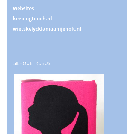
Websites
keepingtouch.nl
wietskelycklamaanijeholt.nl
SILHOUET KUBUS