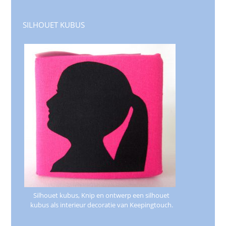
SILHOUET KUBUS
Silhouet kubus, Knip en ontwerp een silhouet
kubus als interieur decoratie van Keepingtouch.