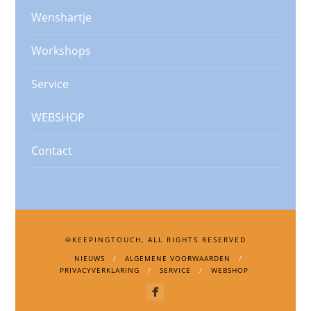
Wenshartje
Workshops
Service
WEBSHOP
Contact
©KEEPINGTOUCH, ALL RIGHTS RESERVED
NIEUWS
ALGEMENE VOORWAARDEN
PRIVACYVERKLARING
SERVICE
WEBSHOP