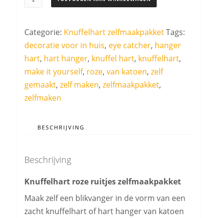
roze
ruitje
Categorie:
Knuffelhart zelfmaakpakket
Tags:
aantal
decoratie voor in huis
,
eye catcher
,
hanger
hart
,
hart hanger
,
knuffel hart
,
knuffelhart
,
make it yourself
,
roze
,
van katoen
,
zelf
gemaakt
,
zelf maken
,
zelfmaakpakket
,
zelfmaken
BESCHRIJVING
Beschrijving
Knuffelhart roze ruitjes zelfmaakpakket
Maak zelf een blikvanger in de vorm van een
zacht knuffelhart of hart hanger van katoen