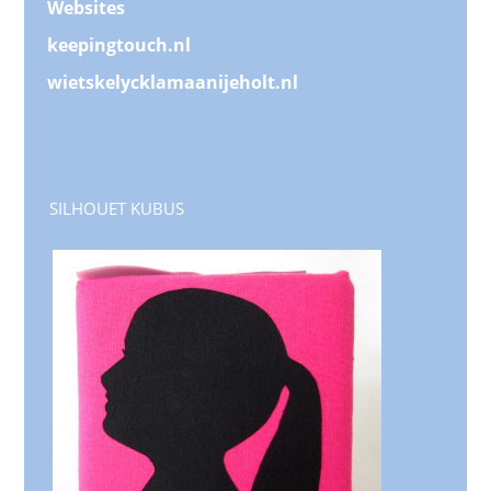
Websites
keepingtouch.nl
wietskelycklamaanijeholt.nl
SILHOUET KUBUS