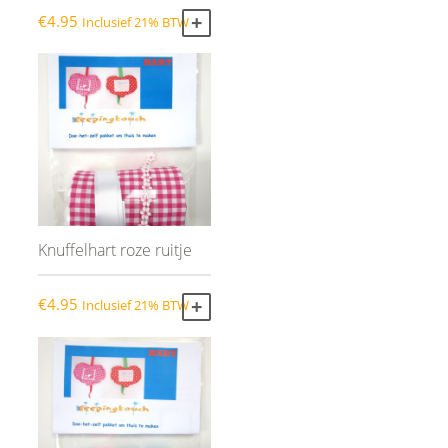
€
4.95
Inclusief 21% BTW
TOEVOEGEN AAN WINKELWAGEN
Knuffelhart roze ruitje
€
4.95
Inclusief 21% BTW
TOEVOEGEN AAN WINKELWAGEN