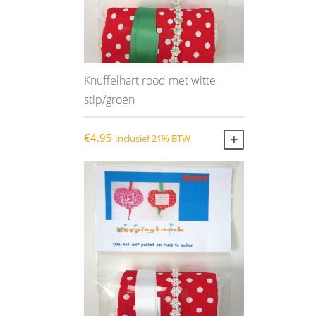
Knuffelhart rood met witte
stip/groen
€
4.95
Inclusief 21% BTW
TOEVOEGEN AA